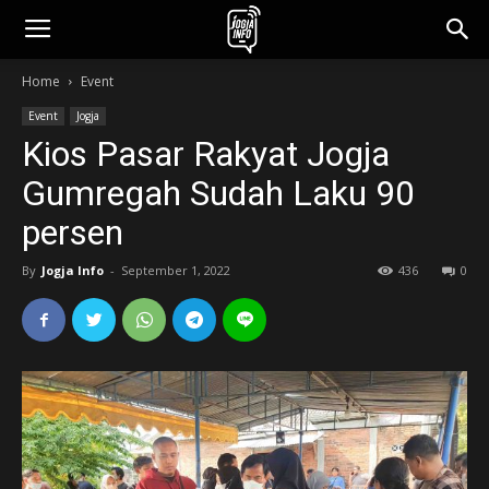
jogjainfo.id
Home
Event
Event
Jogja
Kios Pasar Rakyat Jogja
Gumregah Sudah Laku 90
persen
By
Jogja Info
-
September 1, 2022
436
0