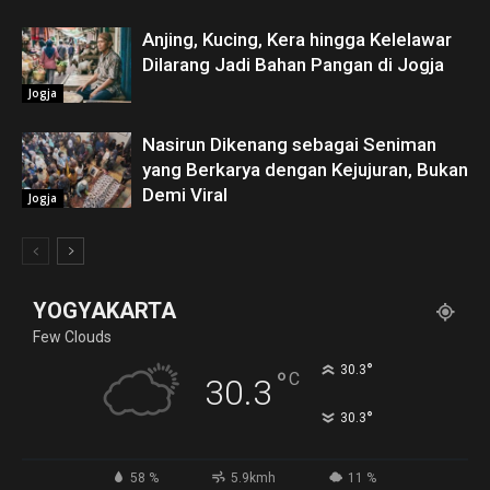
Anjing, Kucing, Kera hingga Kelelawar
Dilarang Jadi Bahan Pangan di Jogja
Jogja
Nasirun Dikenang sebagai Seniman
yang Berkarya dengan Kejujuran, Bukan
Demi Viral
Jogja
YOGYAKARTA
Few Clouds
°
30.3
°
C
30.3
°
30.3
58 %
5.9kmh
11 %