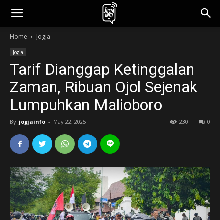
jogjainfo.id
Home
Jogja
Jogja
Tarif Dianggap Ketinggalan
Zaman, Ribuan Ojol Sejenak
Lumpuhkan Malioboro
By
jogjainfo
-
May 22, 2025
230
0