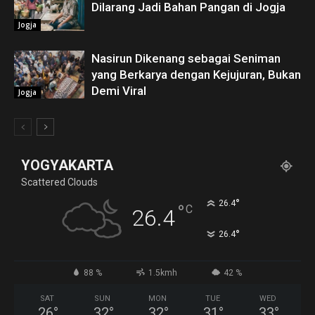
Dilarang Jadi Bahan Pangan di Jogja
Jogja
Nasirun Dikenang sebagai Seniman
yang Berkarya dengan Kejujuran, Bukan
Demi Viral
Jogja
YOGYAKARTA
Scattered Clouds
°
26.4
°
C
26.4
°
26.4
88 %
1.5kmh
42 %
SAT
SUN
MON
TUE
WED
26
°
32
°
32
°
31
°
33
°