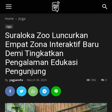
jogjainfo.id
Home
Jogja
Jogja
Suraloka Zoo Luncurkan
Empat Zona Interaktif Baru
Demi Tingkatkan
Pengalaman Edukasi
Pengunjung
By
jogjainfo
-
March 30, 2025
396
0