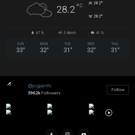
°
28.2
°
C
28.2
°
28.2
67 %
3.4kmh
41 %
SUN
MON
TUE
WED
THU
33
°
32
°
31
°
32
°
31
°
@jogjainfo
Follow
396.2k
Followers