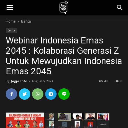
jogjainfo.id
Home
Berita
Berita
Webinar Indonesia Emas
2045 : Kolaborasi Generasi Z
Untuk Mewujudkan Indonesia
Emas 2045
By
Jogja Info
-
August 5, 2021
498
0