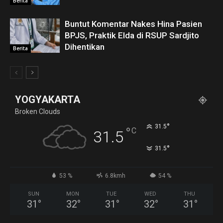
Berita
Buntut Komentar Nakes Hina Pasien
BPJS, Praktik Elda di RSUP Sardjito
Dihentikan
Berita
YOGYAKARTA
Broken Clouds
°
31.5
°
C
31.5
°
31.5
53 %
6.8kmh
54 %
SUN
MON
TUE
WED
THU
31
°
32
°
31
°
32
°
31
°