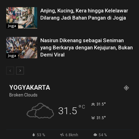
Anjing, Kucing, Kera hingga Kelelawar
Dilarang Jadi Bahan Pangan di Jogja
Jogja
Nasirun Dikenang sebagai Seniman
yang Berkarya dengan Kejujuran, Bukan
Demi Viral
Jogja
YOGYAKARTA
Broken Clouds
°
31.5
°
C
31.5
°
31.5
53 %
6.8kmh
54 %