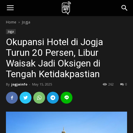
jogjainfo.id
Home
Jogja
Jogja
Okupansi Hotel di Jogja
Turun 20 Persen, Libur
Waisak Jadi Oksigen di
Tengah Ketidakpastian
By
jogjainfo
-
May 15, 2025
262
0