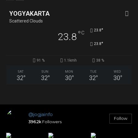
YOGYAKARTA
Scattered Clouds
°
23.8
°
C
23.8
°
23.8
91 %
1.1kmh
38 %
SAT
SUN
MON
TUE
WED
32
°
32
°
30
°
32
°
30
°
@jogjainfo
Follow
396.2k
Followers