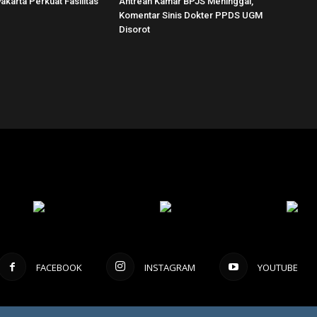
karta Perkuat Fasilitas
Antrean Kamar BPJS Meninggal,
Komentar Sinis Dokter PPDS UGM
Disorot
FACEBOOK
INSTAGRAM
YOUTUBE