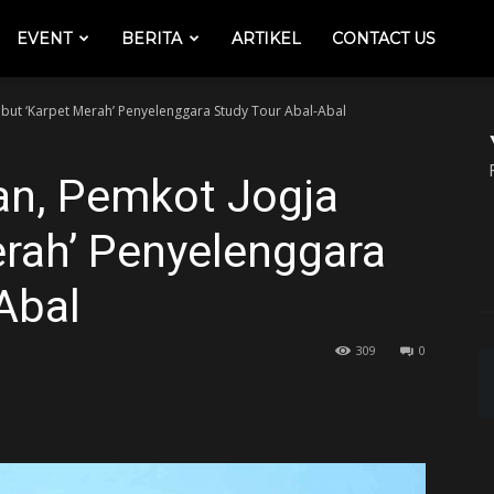
EVENT
BERITA
ARTIKEL
CONTACT US
but ‘Karpet Merah’ Penyelenggara Study Tour Abal-Abal
n, Pemkot Jogja
erah’ Penyelenggara
Abal
309
0