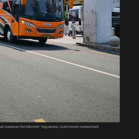
suki kawasan Nol Kilometer Yogyakarta. (zukhronnee muhammad)