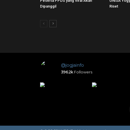
Peserta PPDS yang Viral Akan
UNISA Yogya
Dipanggil
Riset
@jogjainfo
396.2k
Followers