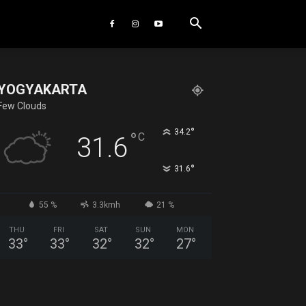
YOGYAKARTA
Few Clouds
°
34.2
°
C
31.6
°
31.6
55 %
3.3kmh
21 %
THU
FRI
SAT
SUN
MON
33
°
33
°
32
°
32
°
27
°