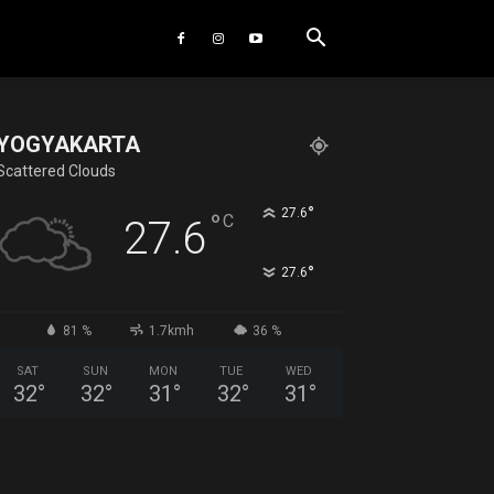
YOGYAKARTA
Scattered Clouds
°
27.6
°
C
27.6
°
27.6
81 %
1.7kmh
36 %
SAT
SUN
MON
TUE
WED
32
°
32
°
31
°
32
°
31
°