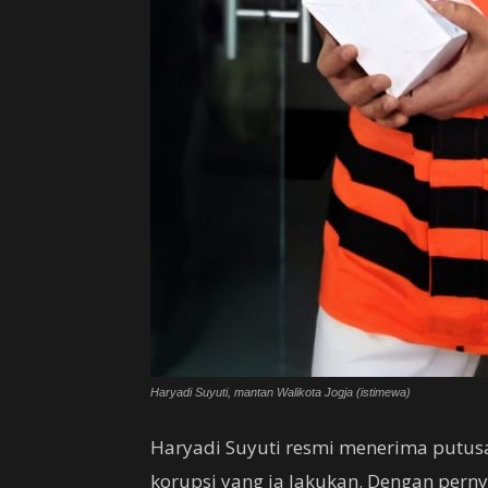
Haryadi Suyuti, mantan Walikota Jogja (istimewa)
Haryadi Suyuti resmi menerima putusa
korupsi yang ia lakukan. Dengan perny