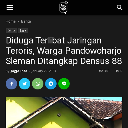
jogjainfo.id
Home
Berita
Berita
Jogja
Diduga Terlibat Jaringan
Teroris, Warga Pandowoharjo
Sleman Ditangkap Densus 88
By
Jogja Info
-
January 22, 2023
340
0