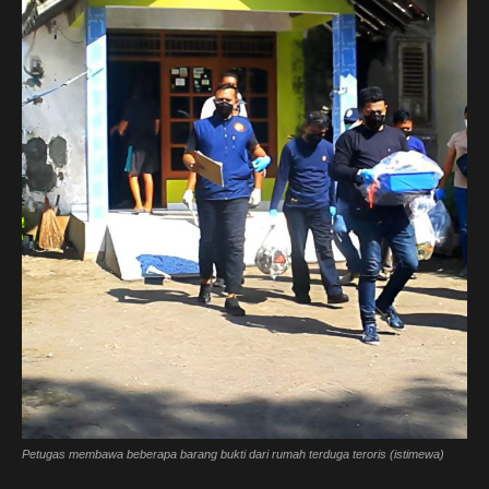
Petugas membawa beberapa barang bukti dari rumah terduga teroris (istimewa)