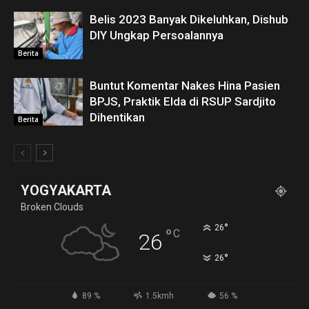
Belis 2023 Banyak Dikeluhkan, Dishub
DIY Ungkap Persoalannya
Berita
Buntut Komentar Nakes Hina Pasien
BPJS, Praktik Elda di RSUP Sardjito
Dihentikan
Berita
YOGYAKARTA
Broken Clouds
°
26
°
C
26
°
26
89 %
1.5kmh
56 %