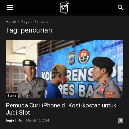
jogjainfo.id
Home
Tags
Pencurian
Tag: pencurian
Berita
Pemuda Curi iPhone di Kost-kostan untuk
Judi Slot
Jogja Info
-
March 15, 2024
0