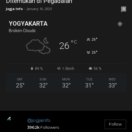
Ditemukan di Pegadaian
Jogja Info
-
January 10, 2023
0
YOGYAKARTA
Broken Clouds
°
26
°
C
26
°
26
89 %
1.5kmh
56 %
SAT
SUN
MON
TUE
WED
25
°
32
°
32
°
31
°
33
°
@jogjainfo
Follow
396.2k
Followers