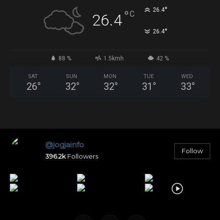
°
26.4
°
C
26.4
°
26.4
88 %
1.5kmh
42 %
SAT
SUN
MON
TUE
WED
26
°
32
°
32
°
31
°
33
°
@jogjainfo
Follow
396.2k
Followers