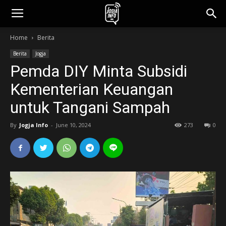
jogjainfo.id
Home
Berita
Berita
Jogja
Pemda DIY Minta Subsidi
Kementerian Keuangan
untuk Tangani Sampah
By
Jogja Info
-
June 10, 2024
273
0