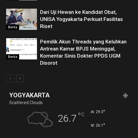
Dari Uji Hewan ke Kandidat Obat,
UNISA Yogyakarta Perkuat Fasilitas
Riset
Berita
Pemilik Akun Threads yang Keluhkan
Antrean Kamar BPJS Meninggal,
Komentar Sinis Dokter PPDS UGM
Berita
Disorot
YOGYAKARTA
Scattered Clouds
°
29.3
°
C
26.7
°
26.1