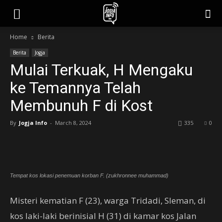
jogjainfo.id
Home
Berita
Berita
Jogja
Mulai Terkuak, H Mengaku
ke Temannya Telah
Membunuh F di Kost
By
Jogja Info
-
March 8, 2024
335
0
Tempat kos lokasi penemuan korban F. (zukhronnee muhammad)
Misteri kematian F (23), warga Tridadi, Sleman, di
kos laki-laki berinisial H (31) di kamar kos Jalan