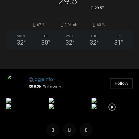
29.5
°
29.5
67 %
2.9kmh
63 %
MON
TUE
WED
THU
FRI
32
°
30
°
32
°
32
°
31
°
@jogjainfo
Follow
396.2k
Followers