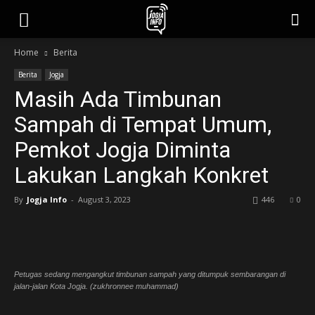
jogjainfo.id
Home
Berita
Berita
Jogja
Masih Ada Timbunan
Sampah di Tempat Umum,
Pemkot Jogja Diminta
Lakukan Langkah Konkret
By
Jogja Info
-
August 3, 2023
446
0
Petugas sedang mengangkut timbunan sampah yang ditumpuk sembarangan di
jalan-jalan Kota Jogja. (zukhronnee muhammad)