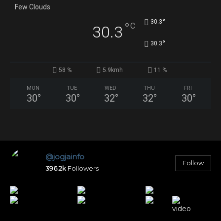
Few Clouds
°
30.3
°
C
30.3
°
30.3
58 %
5.9kmh
11 %
MON
TUE
WED
THU
FRI
30
°
30
°
32
°
32
°
30
°
@jogjainfo
Follow
396.2k
Followers