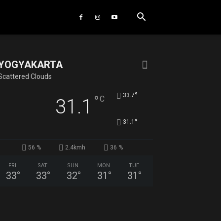
YOGYAKARTA
Scattered Clouds
°
33.7
°
C
31.1
°
31.1
56 %
2.4kmh
36 %
FRI
SAT
SUN
MON
TUE
33
°
33
°
32
°
31
°
31
°