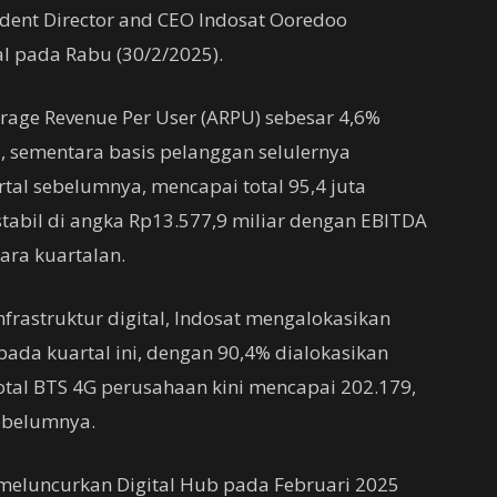
ident Director and CEO Indosat Ooredoo
al pada Rabu (30/2/2025).
age Revenue Per User (ARPU) sebesar 4,6%
u, sementara basis pelanggan selulernya
al sebelumnya, mencapai total 95,4 juta
tabil di angka Rp13.577,9 miliar dengan EBITDA
cara kuartalan.
astruktur digital, Indosat mengalokasikan
pada kuartal ini, dengan 90,4% dialokasikan
otal BTS 4G perusahaan kini mencapai 202.179,
ebelumnya.
a meluncurkan Digital Hub pada Februari 2025