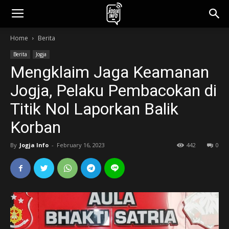
jogjainfo.id
Home
Berita
Berita
Jogja
Mengklaim Jaga Keamanan
Jogja, Pelaku Pembacokan di
Titik Nol Laporkan Balik
Korban
By
Jogja Info
-
February 16, 2023
442
0