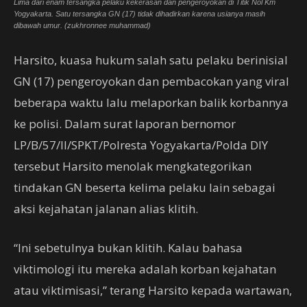
Lima dari enam tersangka pelaku kekerasan dan pengeroyokan di Titik Nol Km
Yogyakarta. Satu tersangka GN (17) tidak dihadirkan karena usianya masih
dibawah umur. (zukhronnee muhammad)
Harsito, kuasa hukum salah satu pelaku berinisial
GN (17) pengeroyokan dan pembacokan yang viral
beberapa waktu lalu melaporkan balik korbannya
ke polisi. Dalam surat laporan bernomor
LP/B/57/II/SPKT/Polresta Yogyakarta/Polda DIY
tersebut Harsito menolak mengkategorikan
tindakan GN beserta kelima pelaku lain sebagai
aksi kejahatan jalanan alias klitih.
“Ini sebetulnya bukan klitih. Kalau bahasa
viktimologi itu mereka adalah korban kejahatan
atau viktimisasi,” terang Harsito kepada wartawan,