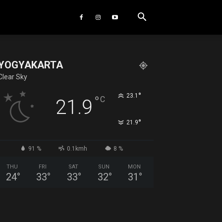
YOGYAKARTA
Clear Sky
°
23.1
°
C
21.9
°
21.9
91 %
0.1kmh
8 %
THU
FRI
SAT
SUN
MON
24
°
33
°
33
°
32
°
31
°