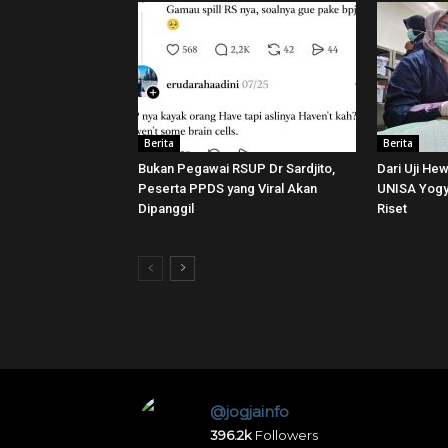
Berita
Berita
Bukan Pegawai RSUP Dr Sardjito,
Dari Uji He
Peserta PPDS yang Viral Akan
UNISA Yogya
Dipanggil
Riset
@jogjainfo
396.2k
Followers