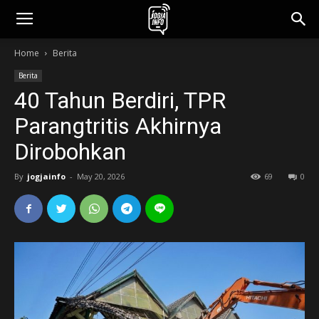
jogjainfo.id
Home
Berita
Berita
40 Tahun Berdiri, TPR
Parangtritis Akhirnya
Dirobohkan
By
jogjainfo
-
May 20, 2026
69
0