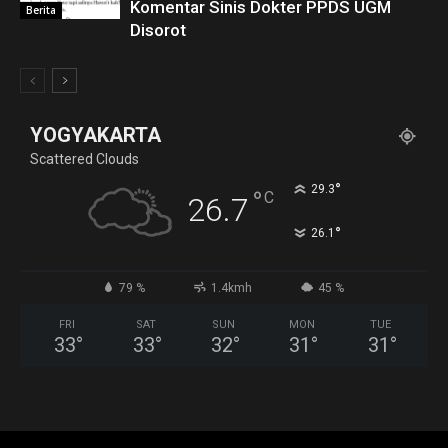
Komentar Sinis Dokter PPDS UGM
Berita
Disorot
YOGYAKARTA
Scattered Clouds
°
29.3
°
C
26.7
°
26.1
79 %
1.4kmh
45 %
FRI
SAT
SUN
MON
TUE
33
°
33
°
32
°
31
°
31
°