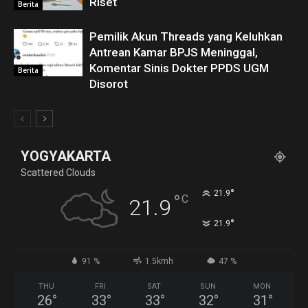
Riset
Berita
Pemilik Akun Threads yang Keluhkan
Antrean Kamar BPJS Meninggal,
Komentar Sinis Dokter PPDS UGM
Berita
Disorot
YOGYAKARTA
Scattered Clouds
°
21.9
°
C
21.9
°
21.9
91 %
1.5kmh
47 %
THU
FRI
SAT
SUN
MON
26
°
33
°
33
°
32
°
31
°