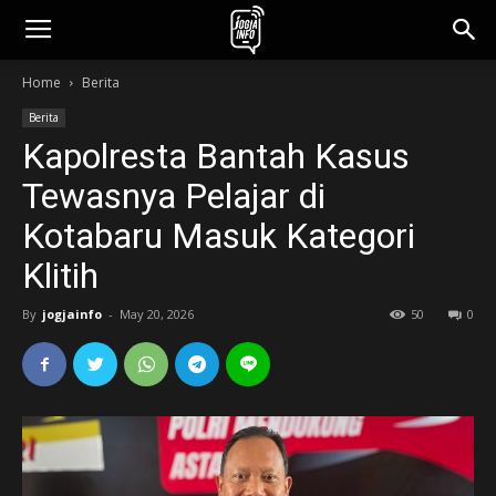
jogjainfo.id
Home
Berita
Berita
Kapolresta Bantah Kasus
Tewasnya Pelajar di
Kotabaru Masuk Kategori
Klitih
By
jogjainfo
-
May 20, 2026
50
0