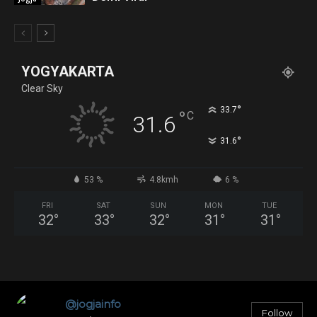
YOGYAKARTA
Clear Sky
°
33.7
°
C
31.6
°
31.6
53 %
4.8kmh
6 %
FRI
SAT
SUN
MON
TUE
32
°
33
°
32
°
31
°
31
°
@jogjainfo
Follow