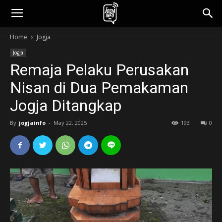
jogjainfo.id
Home
Jogja
Jogja
Remaja Pelaku Perusakan
Nisan di Dua Pemakaman
Jogja Ditangkap
By
jogjainfo
-
May 22, 2025
193
0