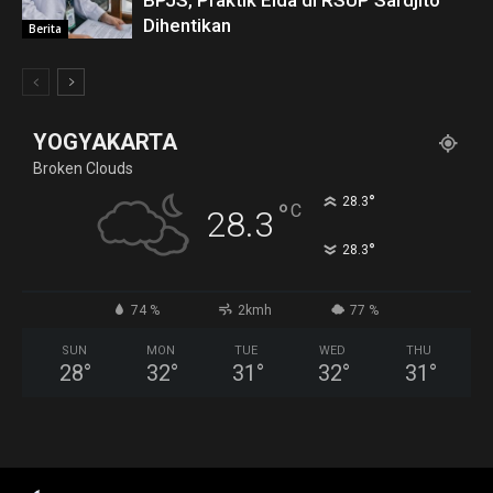
BPJS, Praktik Elda di RSUP Sardjito
Dihentikan
Berita
YOGYAKARTA
Broken Clouds
°
28.3
°
C
28.3
°
28.3
74 %
2kmh
77 %
SUN
MON
TUE
WED
THU
28
°
32
°
31
°
32
°
31
°