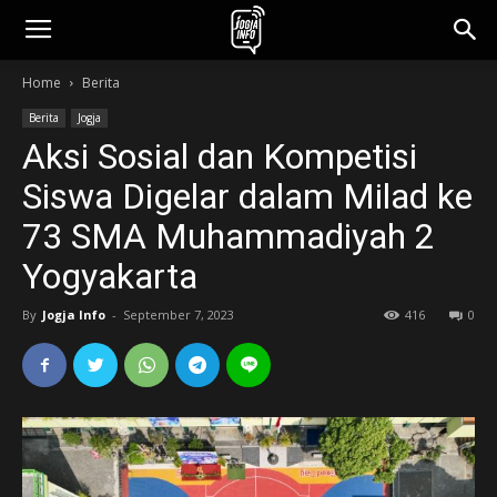
jogjainfo.id
Home
Berita
Berita
Jogja
Aksi Sosial dan Kompetisi
Siswa Digelar dalam Milad ke
73 SMA Muhammadiyah 2
Yogyakarta
By
Jogja Info
-
September 7, 2023
416
0