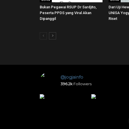
Bukan Pegawai RSUP Dr Sardjito,
Dari Uji He
Peserta PPDS yang Viral Akan
UNISA Yogya
Dipanggil
Riset
@jogjainfo
396.2k
Followers