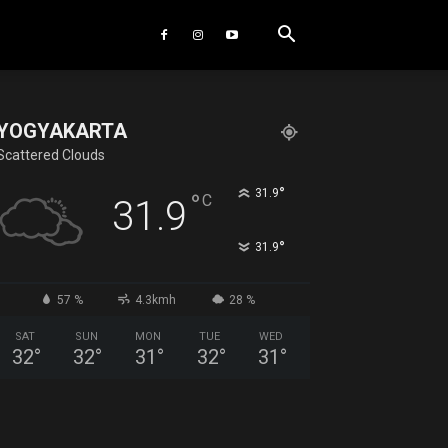
YOGYAKARTA
Scattered Clouds
°
31.9
°
C
31.9
°
31.9
57 %
4.3kmh
28 %
SAT
SUN
MON
TUE
WED
32
°
32
°
31
°
32
°
31
°