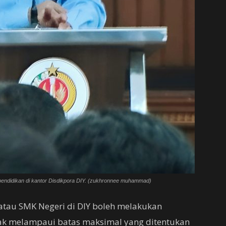
pendidikan di kantor Disdikpora DIY. (zukhronnee muhammad)
atau SMK Negeri di DIY boleh melakukan
ak melampaui batas maksimal yang ditentukan