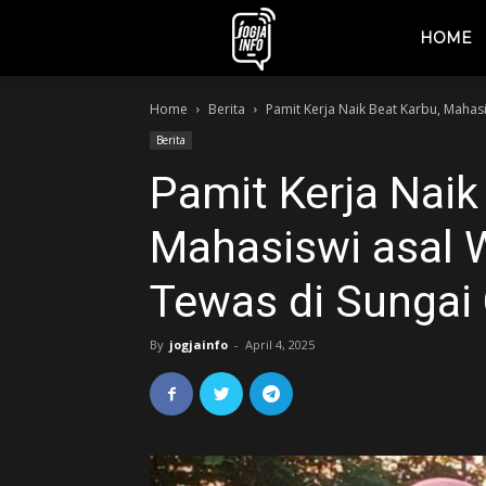
jogjainfo.id
HOME
Home
Berita
Pamit Kerja Naik Beat Karbu, Mahasi
Berita
Pamit Kerja Naik
Mahasiswi asal 
Tewas di Sungai
By
jogjainfo
-
April 4, 2025