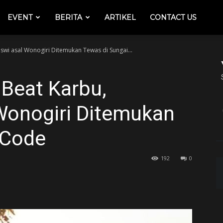
EVENT
BERITA
ARTIKEL
CONTACT US
swi asal Wonogiri Ditemukan Tewas di Sungai...
 Beat Karbu,
Wonogiri Ditemukan
 Code
192
0