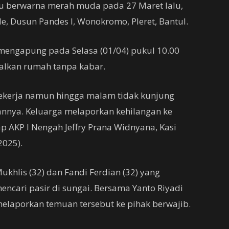
 berwarna merah muda pada 27 Maret lalu,
, Dusun Pandes I, Wonokromo, Pleret, Bantul.
mengapung pada Selasa (01/04) pukul 10.00
galkan rumah tanpa kabar.
ekerja namun hingga malam tidak kunjung
annya. Keluarga melaporkan kehilangan ke
p AKP I Nengah Jeffry Prana Widnyana, Kasi
2025).
hlis (32) dan Fandi Ferdian (32) yang
ncari pasir di sungai. Bersama Yanto Riyadi
melaporkan temuan tersebut ke pihak berwajib.