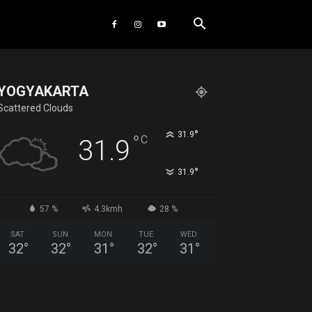
YOGYAKARTA
Scattered Clouds
°
31.9
°
C
31.9
°
31.9
57 %
4.3kmh
28 %
SAT
SUN
MON
TUE
WED
32
°
32
°
31
°
32
°
31
°