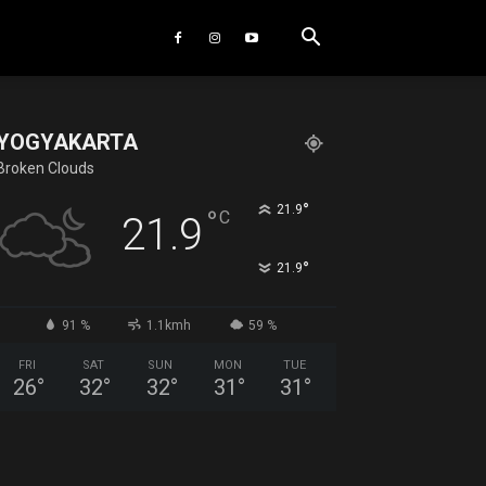
YOGYAKARTA
Broken Clouds
°
21.9
°
C
21.9
°
21.9
91 %
1.1kmh
59 %
FRI
SAT
SUN
MON
TUE
26
°
32
°
32
°
31
°
31
°