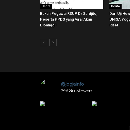
Berita
Berita
Bukan Pegawai RSUP Dr Sardjito,
Dari Uji He
Peserta PPDS yang Viral Akan
UNISA Yogya
Dipanggil
Riset
@jogjainfo
396.2k
Followers