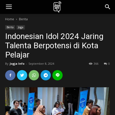
jogjainfo.id
Home
Berita
Berita
Jogja
Indonesian Idol 2024 Jaring
Talenta Berpotensi di Kota
Pelajar
By
Jogja Info
-
September 8, 2024
366
0