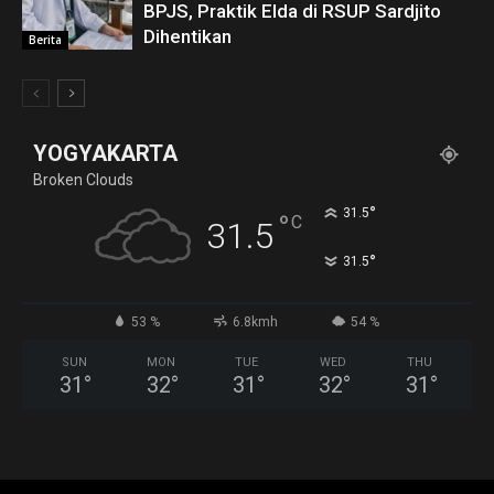
BPJS, Praktik Elda di RSUP Sardjito
Dihentikan
Berita
YOGYAKARTA
Broken Clouds
°
31.5
°
C
31.5
°
31.5
53 %
6.8kmh
54 %
SUN
MON
TUE
WED
THU
31
°
32
°
31
°
32
°
31
°