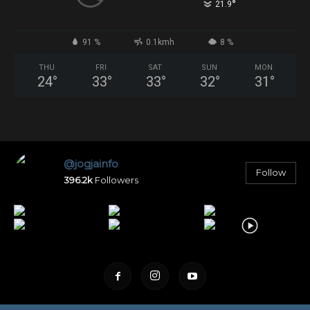
°
21.9
91 %
0.1kmh
8 %
THU
FRI
SAT
SUN
MON
24
°
33
°
33
°
32
°
31
°
@jogjainfo
Follow
396.2k
Followers