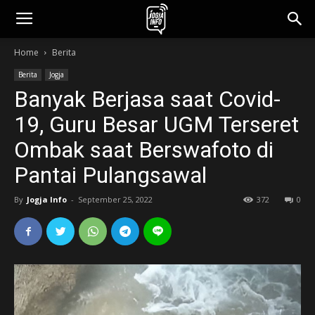
jogjainfo.id
Home
Berita
Berita
Jogja
Banyak Berjasa saat Covid-
19, Guru Besar UGM Terseret
Ombak saat Berswafoto di
Pantai Pulangsawal
By
Jogja Info
-
September 25, 2022
372
0