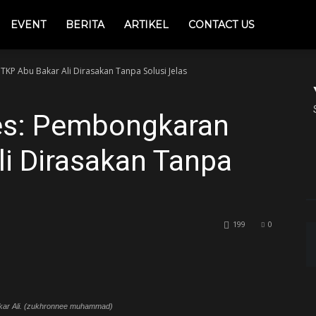
EVENT
BERITA
ARTIKEL
CONTACT US
P Abu Bakar Ali Dirasakan Tanpa Solusi Jelas
es: Pembongkaran
i Dirasakan Tanpa
199
0
kar Ali. (zukhronnee muhammad)