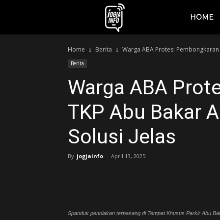
jogjainfo.id
HOME
Home
Berita
Warga ABA Protes: Pembongkaran TK
Berita
Warga ABA Prot
TKP Abu Bakar Al
Solusi Jelas
By
jogjainfo
-
April 13, 2025
Spanduk penolakan terpasang di Tempat Khusus Parkir Abu Ba