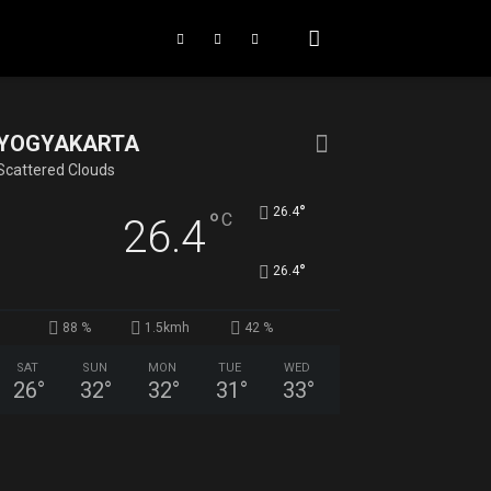
YOGYAKARTA
Scattered Clouds
°
26.4
°
C
26.4
°
26.4
88 %
1.5kmh
42 %
SAT
SUN
MON
TUE
WED
26
°
32
°
32
°
31
°
33
°