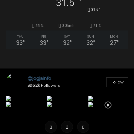
°
31.6
°
31.6
55 %
3.3kmh
21 %
THU
FRI
SAT
SUN
MON
33
°
33
°
32
°
32
°
27
°
@jogjainfo
Follow
396.2k
Followers