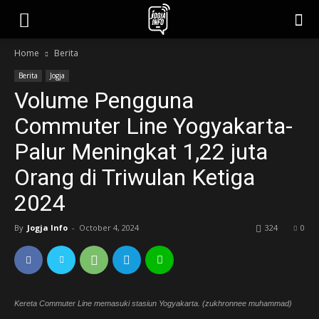
jogjainfo.id
Home
Berita
Berita
Jogja
Volume Pengguna
Commuter Line Yogyakarta-
Palur Meningkat 1,22 juta
Orang di Triwulan Ketiga
2024
By
Jogja Info
-
October 4, 2024
324
0
Kereta Commuter Line memasuki stasiun Yogyakarta. (zukhronnee muhammad)