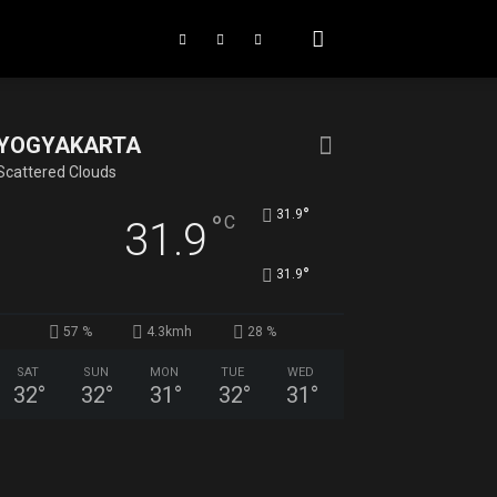
YOGYAKARTA
Scattered Clouds
°
31.9
°
C
31.9
°
31.9
57 %
4.3kmh
28 %
SAT
SUN
MON
TUE
WED
32
°
32
°
31
°
32
°
31
°