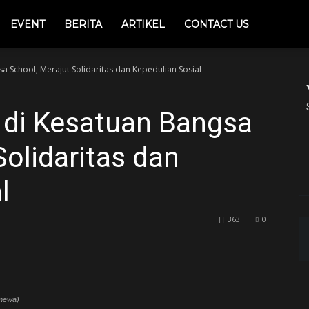
EVENT
BERITA
ARTIKEL
CONTACT US
 School, Merajut Solidaritas dan Kepedulian Sosial
di Kesatuan Bangsa
Solidaritas dan
l
363
0
imewa)