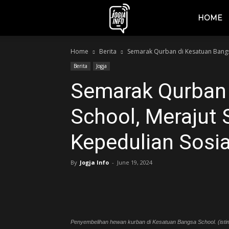
jogjainfo.id
HOME
Home
Berita
Semarak Qurban di Kesatuan Bangsa
Berita
Jogja
Semarak Qurban 
School, Merajut 
Kepedulian Sosia
By
Jogja Info
-
June 19, 2024
Penyembelihan hewan kurban di Kesatuan Bangsa School. (ist