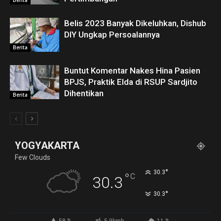
Berita
Belis 2023 Banyak Dikeluhkan, Dishub
DIY Ungkap Persoalannya
Berita
Buntut Komentar Nakes Hina Pasien
BPJS, Praktik Elda di RSUP Sardjito
Dihentikan
Berita
YOGYAKARTA
Few Clouds
°
30.3
°
C
30.3
°
30.3