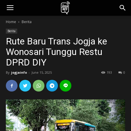
jogjainfo.id
Home
Berita
Berita
Rute Baru Trans Jogja ke
Wonosari Tunggu Restu
DPRD DIY
By
jogjainfo
-
June 15, 2025
193
0