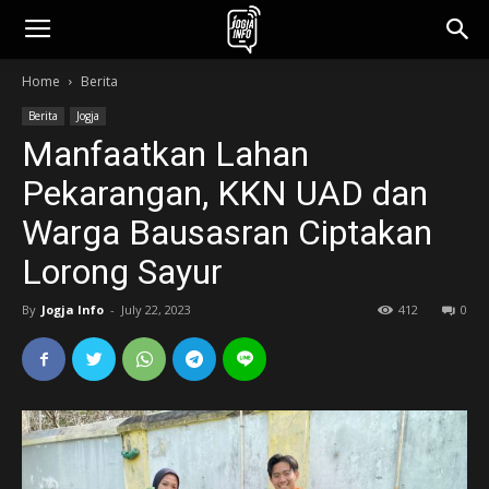
jogjainfo.id
Home
Berita
Berita
Jogja
Manfaatkan Lahan
Pekarangan, KKN UAD dan
Warga Bausasran Ciptakan
Lorong Sayur
By
Jogja Info
-
July 22, 2023
412
0