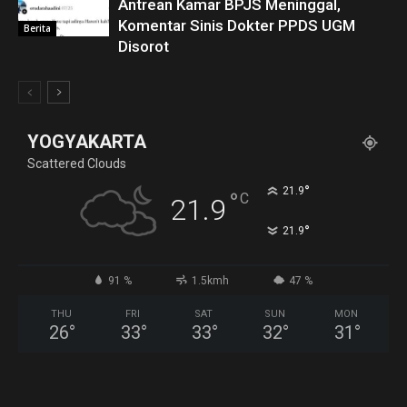
Antrean Kamar BPJS Meninggal,
Komentar Sinis Dokter PPDS UGM
Berita
Disorot
YOGYAKARTA
Scattered Clouds
°
21.9
°
C
21.9
°
21.9
91 %
1.5kmh
47 %
THU
FRI
SAT
SUN
MON
26
°
33
°
33
°
32
°
31
°