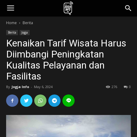
jogjainfo.id
Home
Berita
Berita
Jogja
Kenaikan Tarif Wisata Harus
Diimbangi Peningkatan
Kualitas Pelayanan dan
Fasilitas
By
Jogja Info
-
May 6, 2024
276
0