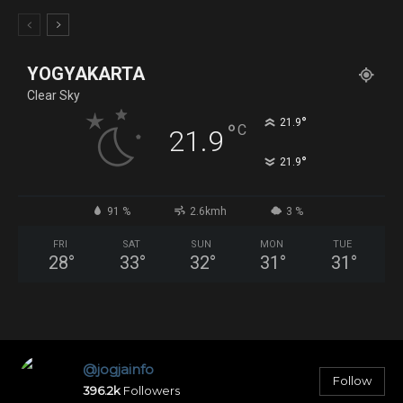
YOGYAKARTA
Clear Sky
°
21.9
°
C
21.9
°
21.9
91 %
2.6kmh
3 %
FRI
SAT
SUN
MON
TUE
28
°
33
°
32
°
31
°
31
°
@jogjainfo
Follow
396.2k
Followers