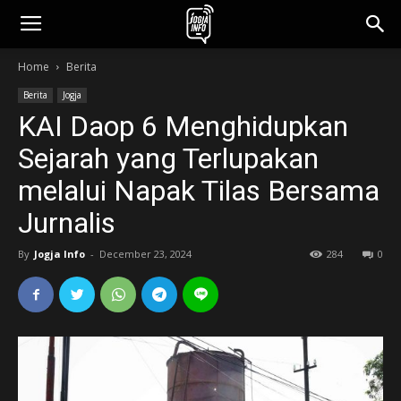
jogjainfo.id
Home
Berita
Berita
Jogja
KAI Daop 6 Menghidupkan
Sejarah yang Terlupakan
melalui Napak Tilas Bersama
Jurnalis
By
Jogja Info
-
December 23, 2024
284
0