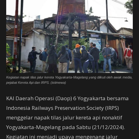
Kegiatan napak tilas jalur kereta Yogyakarta-Magelang yang diikuti oleh awak media,
pejabat Kereta Api dan IRPS. (istimewa)
KAI Daerah Operasi (Daop) 6 Yogyakarta bersama
Indonesia Railways Preservation Society (IRPS)
menggelar napak tilas jalur kereta api nonaktif
Yogyakarta-Magelang pada Sabtu (21/12/2024).
Kegiatan ini menjadi upaya mengenang jalur