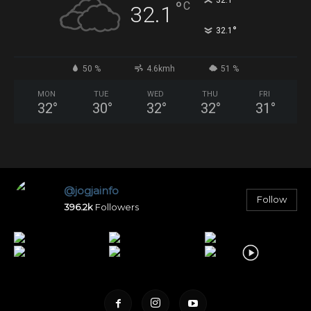
°
32.1
°
C
32.1
°
32.1
50 %
4.6kmh
51 %
MON
TUE
WED
THU
FRI
32
°
30
°
32
°
32
°
31
°
@jogjainfo
Follow
396.2k
Followers