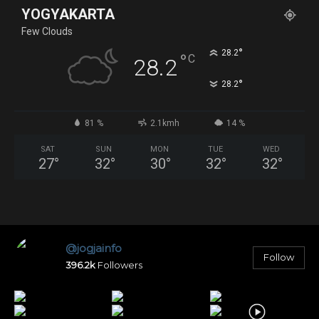
YOGYAKARTA
Few Clouds
°
28.2
°
C
28.2
°
28.2
81 %
2.1kmh
14 %
SAT
SUN
MON
TUE
WED
27
°
32
°
30
°
32
°
32
°
@jogjainfo
Follow
396.2k
Followers