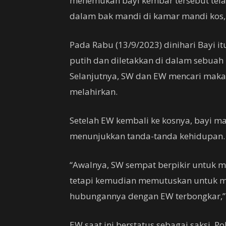
menemukan bayi kembar tersebut tela
dalam bak mandi di kamar mandi kos,
Pada Rabu (13/9/2023) dinihari Bayi i
putih dan diletakkan di dalam sebuah 
Selanjutnya, SW dan EW mencari maka
melahirkan.
Setelah EW kembali ke kosnya, bayi m
menunjukkan tanda-tanda kehidupan. 
“Awalnya, SW sempat berpikir untuk 
tetapi kemudian memutuskan untuk m
hubungannya dengan EW terbongkar,”
EW saat ini berstatus sebagai saksi. P