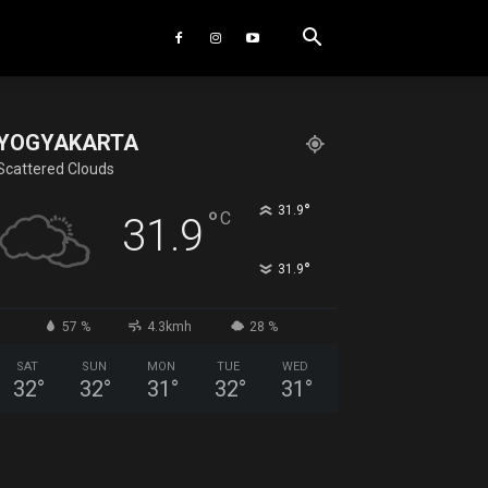
YOGYAKARTA
Scattered Clouds
°
31.9
°
C
31.9
°
31.9
57 %
4.3kmh
28 %
SAT
SUN
MON
TUE
WED
32
°
32
°
31
°
32
°
31
°