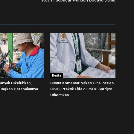
Resmi sebagai Warisan Budaya Dunia
Berita
Banyak Dikeluhkan,
Buntut Komentar Nakes Hina Pasien
 Ungkap Persoalannya
BPJS, Praktik Elda di RSUP Sardjito
Dihentikan