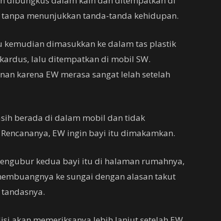
h dibungkus dalam kain dan ditempatkan di
 tanpa menunjukkan tanda-tanda kehidupan.
tu kemudian dimasukkan ke dalam tas plastik
kardus, lalu ditempatkan di mobil SW.
nan karena EW merasa sangat lelah setelah
asih berada di dalam mobil dan tidak
Rencananya, EW ingin bayi itu dimakamkan.
mengubur kedua bayi itu di halaman rumahnya,
embuangnya ke sungai dengan alasan takut
 tandasnya.
olisi akan memeriksanya lebih lanjut setelah EW