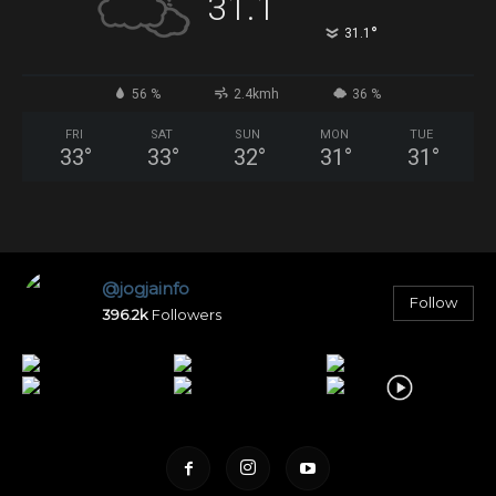
31.1
°
31.1
56 %
2.4kmh
36 %
FRI
SAT
SUN
MON
TUE
33
°
33
°
32
°
31
°
31
°
@jogjainfo
Follow
396.2k
Followers