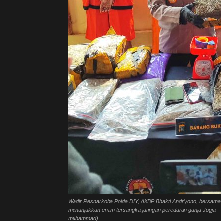
Wadir Resnarkoba Polda DIY, AKBP Bhakti Andriyono, bersam
menunjukkan enam tersangka jaringan peredaran ganja Jogja - 
muhammad)