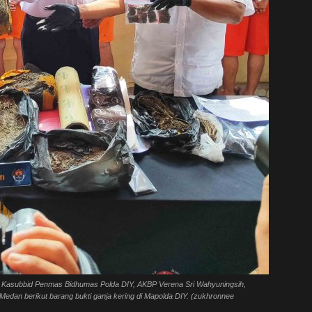
a Kasubbid Penmas Bidhumas Polda DIY, AKBP Verena Sri Wahyuningsih,
Medan berikut barang bukti ganja kering di Mapolda DIY. (zukhronnee