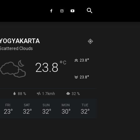
YOGYAKARTA
Scattered Clouds
°
23.8
°
C
23.8
°
23.8
88 %
1.7kmh
32 %
FRI
SAT
SUN
MON
TUE
23
°
32
°
32
°
30
°
32
°