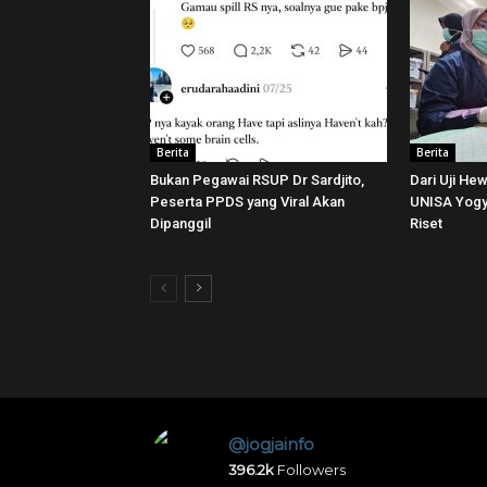
Berita
Berita
Bukan Pegawai RSUP Dr Sardjito,
Dari Uji He
Peserta PPDS yang Viral Akan
UNISA Yogya
Dipanggil
Riset
@jogjainfo
396.2k
Followers