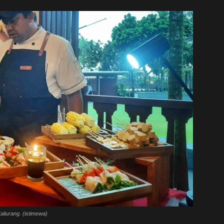
aliurang. (istimewa)