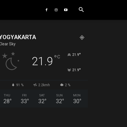
YOGYAKARTA
Clear Sky
°
21.9
°
C
21.9
°
21.9
91 %
2.2kmh
2 %
THU
FRI
SAT
SUN
MON
28
°
33
°
32
°
32
°
30
°