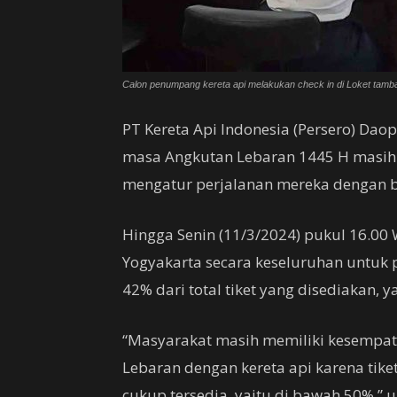
Calon penumpang kereta api melakukan check in di Loket tamba
PT Kereta Api Indonesia (Persero) Dao
masa Angkutan Lebaran 1445 H masih 
mengatur perjalanan mereka dengan b
Hingga Senin (11/3/2024) pukul 16.00
Yogyakarta secara keseluruhan untuk 
42% dari total tiket yang disediakan, ya
“Masyarakat masih memiliki kesempa
Lebaran dengan kereta api karena tike
cukup tersedia, yaitu di bawah 50%,”