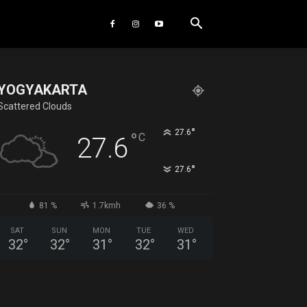
YOGYAKARTA
Scattered Clouds
°
27.6
°
C
27.6
°
27.6
81 %
1.7kmh
36 %
SAT
SUN
MON
TUE
WED
32
°
32
°
31
°
32
°
31
°