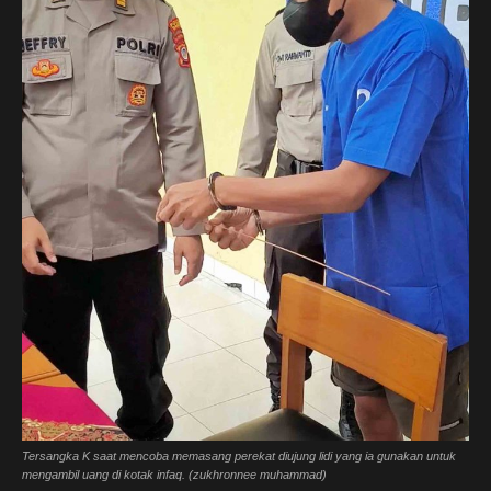
Tersangka K saat mencoba memasang perekat diujung lidi yang ia gunakan untuk
mengambil uang di kotak infaq. (zukhronnee muhammad)