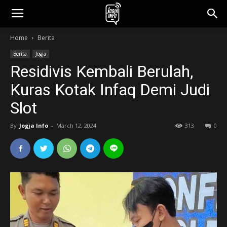
jogjainfo.id
Home
Berita
Berita
Jogja
Residivis Kembali Berulah,
Kuras Kotak Infaq Demi Judi
Slot
By
Jogja Info
-
March 12, 2024
313
0