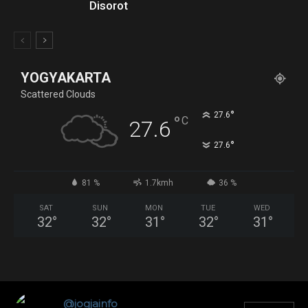
Disorot
YOGYAKARTA
Scattered Clouds
°
27.6
°
C
27.6
°
27.6
81 %
1.7kmh
36 %
SAT
SUN
MON
TUE
WED
32
°
32
°
31
°
32
°
31
°
@jogjainfo