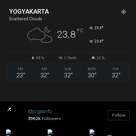
YOGYAKARTA
Scattered Clouds
°
23.8
°
C
23.8
°
23.8
88 %
1.7kmh
32 %
FRI
SAT
SUN
MON
TUE
23
°
32
°
32
°
30
°
32
°
@jogjainfo
Follow
396.2k
Followers