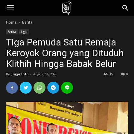
jogjainfo.id
Home
Berita
Berita
Jogja
Tiga Pemuda Satu Remaja
Keroyok Orang yang Dituduh
Klithih Hingga Babak Belur
By
Jogja Info
-
August 14, 2023
353
0