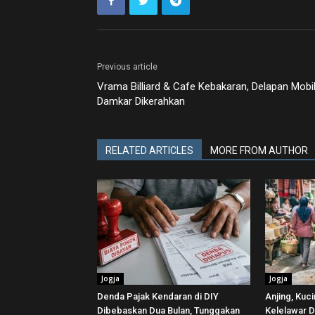
Previous article
Vrama Billiard & Cafe Kebakaran, Delapan Mobi
Damkar Dikerahkan
RELATED ARTICLES
MORE FROM AUTHOR
Jogja
Jogja
Denda Pajak Kendaran di DIY
Anjing, Kuc
Dibebaskan Dua Bulan, Tunggakan
Kelelawar D