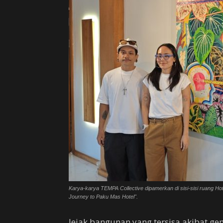
Karya-karya TEMPA Collective dipamerkan di sisi-sisi ruang H
Journey to Paku Mas Hotel".
Jejak bangunan yang tersisa akibat g