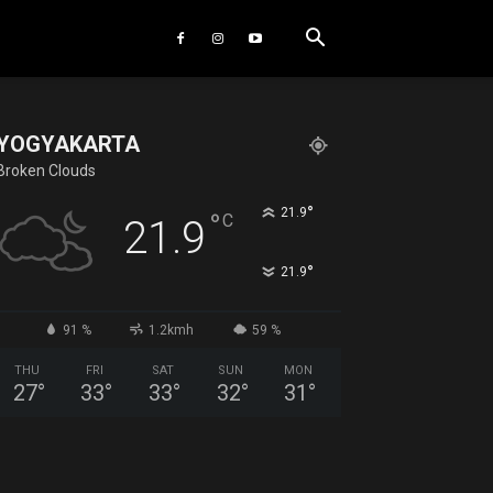
YOGYAKARTA
Broken Clouds
°
21.9
°
C
21.9
°
21.9
91 %
1.2kmh
59 %
THU
FRI
SAT
SUN
MON
27
°
33
°
33
°
32
°
31
°