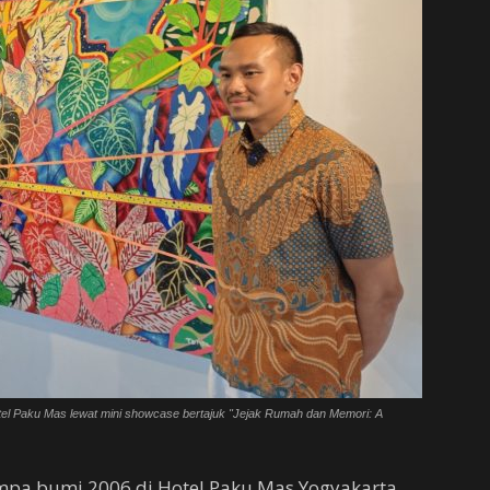
otel Paku Mas lewat mini showcase bertajuk "Jejak Rumah dan Memori: A
empa bumi 2006 di Hotel Paku Mas Yogyakarta