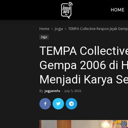
jogjainfo.id
HOME
Home
Jogja
TEMPA Collective Respon Jejak Gempa
Jogja
TEMPA Collectiv
Gempa 2006 di H
Menjadi Karya Se
By
jogjainfo
-
July 5, 2026