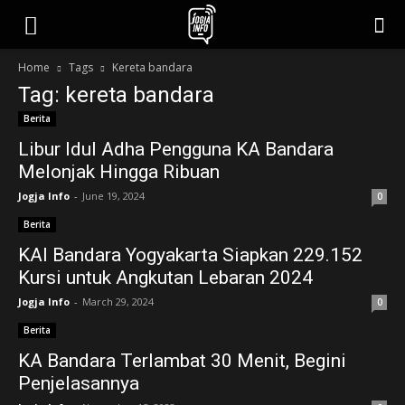
jogjainfo.id
Home
Tags
Kereta bandara
Tag: kereta bandara
Berita
Libur Idul Adha Pengguna KA Bandara
Melonjak Hingga Ribuan
Jogja Info
-
June 19, 2024
0
Berita
KAI Bandara Yogyakarta Siapkan 229.152
Kursi untuk Angkutan Lebaran 2024
Jogja Info
-
March 29, 2024
0
Berita
KA Bandara Terlambat 30 Menit, Begini
Penjelasannya