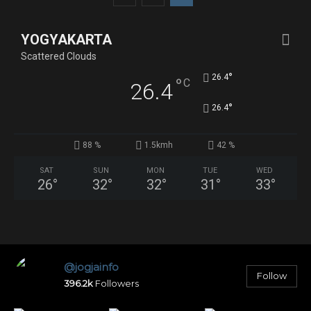
YOGYAKARTA
Scattered Clouds
°
26.4
°
C
26.4
°
26.4
88 %
1.5kmh
42 %
SAT
SUN
MON
TUE
WED
26
°
32
°
32
°
31
°
33
°
@jogjainfo
Follow
396.2k
Followers