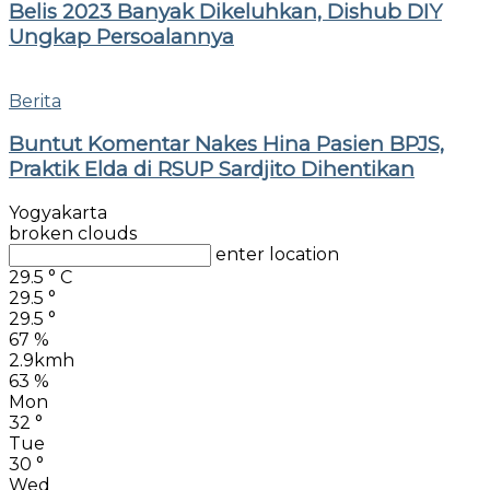
Belis 2023 Banyak Dikeluhkan, Dishub DIY
Ungkap Persoalannya
Berita
Buntut Komentar Nakes Hina Pasien BPJS,
Praktik Elda di RSUP Sardjito Dihentikan
Yogyakarta
broken clouds
enter location
29.5
°
C
29.5
°
29.5
°
67 %
2.9kmh
63 %
Mon
32
°
Tue
30
°
Wed