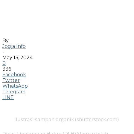
Sampah Organik Kini Tanggung
Jawab Warga, WALHI Menilai
Pemkab Sleman Menyulitkan
Warga
By
Jogja Info
-
May 13, 2024
0
336
Facebook
Twitter
WhatsApp
Telegram
LINE
Ilustrasi sampah organik (shutterstock.com)
Dinas Lingkungan Hidup (DLH) Sleman telah