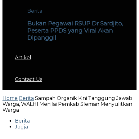
Berita
Bukan Pegawai RSUP Dr Sardjito,
Peserta PPDS yang Viral Akan
Dipanggil
Artikel
Contact Us
Home
Berita
Sampah Organik Kini Tanggung Jawab
Warga, WALHI Menilai Pemkab Sleman Menyulitkan
Warga
Berita
Jogja