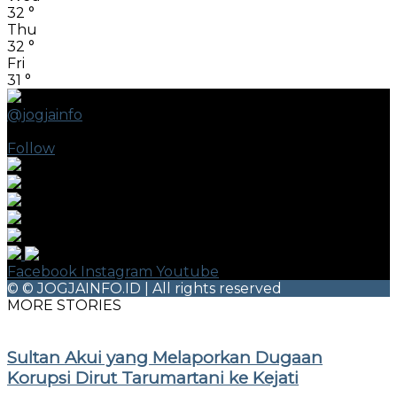
32
°
Thu
32
°
Fri
31
°
@jogjainfo
396.2k
Followers
Follow
Facebook
Instagram
Youtube
© © JOGJAINFO.ID | All rights reserved
MORE STORIES
Sultan Akui yang Melaporkan Dugaan
Korupsi Dirut Tarumartani ke Kejati