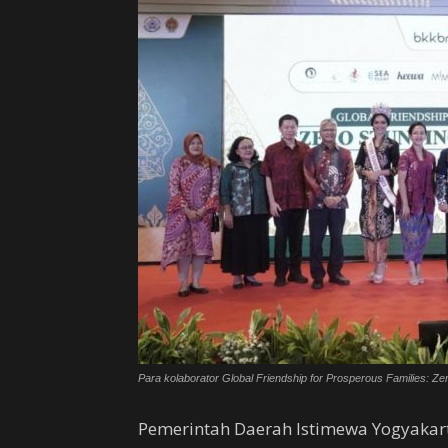
Para kolaborator Global Friendship for Prosperous Families: Zer
Pemerintah Daerah Istimewa Yogyaka