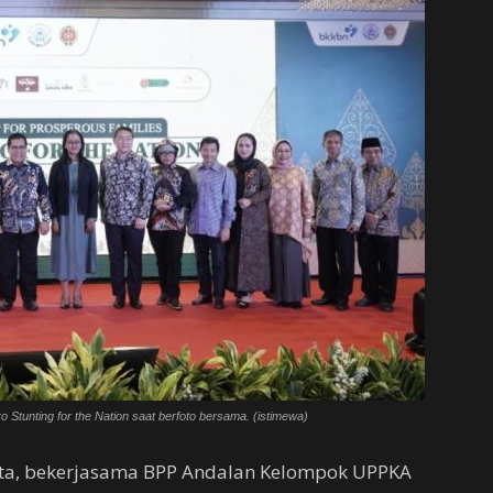
o Stunting for the Nation saat berfoto bersama. (istimewa)
rta, bekerjasama BPP Andalan Kelompok UPPKA