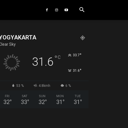
YOGYAKARTA
Clear Sky
°
33.7
°
C
31.6
°
31.6
53 %
4.8kmh
6 %
FRI
SAT
SUN
MON
TUE
32
°
33
°
32
°
31
°
31
°