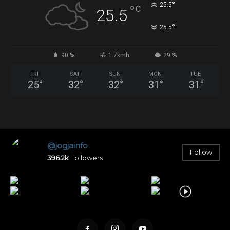
°
25.5
°
C
25.5
°
25.5
90 %
1.7kmh
29 %
FRI
SAT
SUN
MON
TUE
25
°
32
°
32
°
31
°
31
°
@jogjainfo
Follow
396.2k
Followers