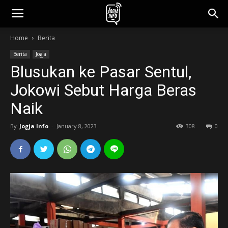
jogjainfo.id
Home
Berita
Berita
Jogja
Blusukan ke Pasar Sentul,
Jokowi Sebut Harga Beras
Naik
By
Jogja Info
-
January 8, 2023
308
0