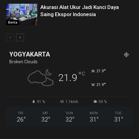
Akurasi Alat Ukur Jadi Kunci Daya
Saing Ekspor Indonesia
Berita
YOGYAKARTA
Broken Clouds
°
21.9
°
C
21.9
°
21.9
91 %
1.1kmh
59 %
FRI
SAT
SUN
MON
TUE
26
°
32
°
32
°
31
°
31
°