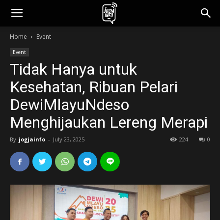
jogjainfo.id
Home
Event
Event
Tidak Hanya untuk
Kesehatan, Ribuan Pelari
DewiMlayuNdeso
Menghijaukan Lereng Merapi
By
jogjainfo
-
July 23, 2025
224
0