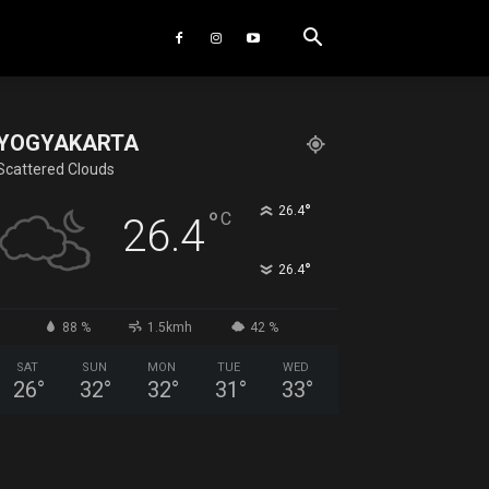
YOGYAKARTA
Scattered Clouds
°
26.4
°
C
26.4
°
26.4
88 %
1.5kmh
42 %
SAT
SUN
MON
TUE
WED
26
°
32
°
32
°
31
°
33
°