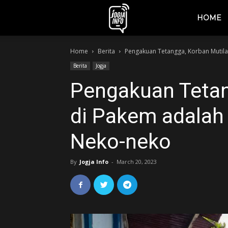
jogjainfo.id
HOME
Home
Berita
Pengakuan Tetangga, Korban Mutila
Berita
Jogja
Pengakuan Tetan
di Pakem adalah
Neko-neko
By
Jogja Info
-
March 20, 2023