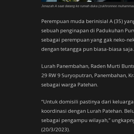
Jenazah A saat datang ke rumah duka (zukhronnee muhamma
Perempuan muda berinisial A (35) ya
sebuah penginapan di Padukuhan Pur
sebagai perempuan yang gak neko-neko
dengan tetangga pun biasa-biasa saja.
Lurah Panembahan, Raden Murti Bunto
29 RW 9 Suryoputran, Panembahan, Krat
sebagai warga Patehan.
“Untuk domisili pastinya dari keluarg
koordinasi dengan Lurah Patehan. Belu
sebagai pengampu wilayah,” ungkapn
(20/3/2023).