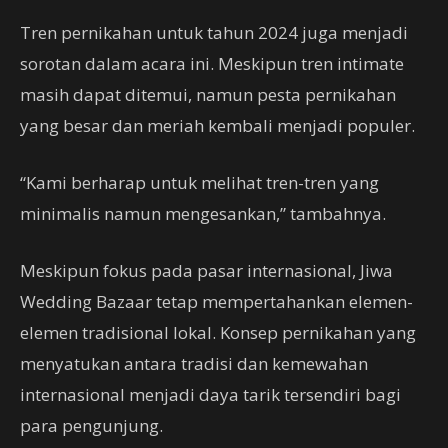
Tren pernikahan untuk tahun 2024 juga menjadi
sorotan dalam acara ini. Meskipun tren intimate
masih dapat ditemui, namun pesta pernikahan
yang besar dan meriah kembali menjadi populer.
“Kami berharap untuk melihat tren-tren yang
minimalis namun mengesankan,” tambahnya.
Meskipun fokus pada pasar internasional, Jiwa
Wedding Bazaar tetap mempertahankan elemen-
elemen tradisional lokal. Konsep pernikahan yang
menyatukan antara tradisi dan kemewahan
internasional menjadi daya tarik tersendiri bagi
para pengunjung.