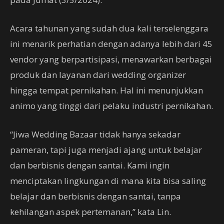
Acara tahunan yang sudah dua kali terselenggara
ini menarik perhatian dengan adanya lebih dari 45
vendor yang berpartisipasi, menawarkan berbagai
produk dan layanan dari wedding organizer
hingga tempat pernikahan. Hal ini menunjukkan
animo yang tinggi dari pelaku industri pernikahan.
“Jiwa Wedding Bazaar tidak hanya sekadar
pameran, tapi juga menjadi ajang untuk belajar
dan berbisnis dengan santai. Kami ingin
menciptakan lingkungan di mana kita bisa saling
belajar dan berbisnis dengan santai, tanpa
kehilangan aspek pertemanan,” kata Lin.